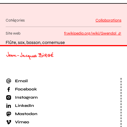
Catégories
Collaborations
Site web
fr.wikipedia.org/wiki/Gwendal
- lien
Flûte, sax, basson, cornemuse
Email
Facebook
Instagram
LinkedIn
Mastodon
Vimeo