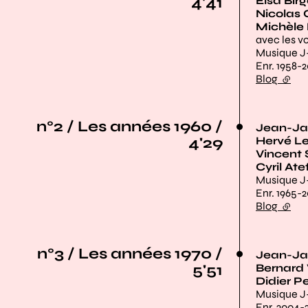
4'41
Elsa Bir
Nicolas
Michèle 
avec les v
Musique J
Enr. 1958-2
Blog
(lien 
n°2 / Les années 1960 /
Jean-Ja
4'29
Hervé L
Vincent 
Cyril Ate
Musique J
Enr. 1965-2
Blog
(lien 
n°3 / Les années 1970 /
Jean-Ja
5'51
Bernard 
Didier Pe
Musique J
Enr. 2004-