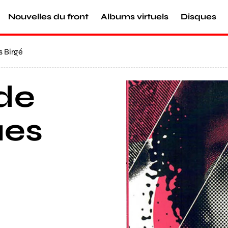
Nouvelles du front
Albums virtuels
Disques
 Birgé
de
Agrandir
ues