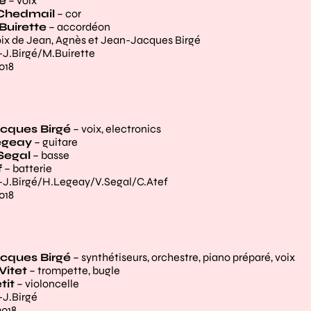
gé
– voix
 Chedmail
– cor
Buirette
– accordéon
oix de Jean, Agnès et Jean-Jacques Birgé
-J.Birgé/M.Buirette
018
externe)
cques Birgé
– voix, electronics
egeay
– guitare
Segal
– basse
f
– batterie
-J.Birgé/H.Legeay/V.Segal/C.Atef
018
externe)
cques Birgé
– synthétiseurs, orchestre, piano préparé, voix
Vitet
– trompette, bugle
tit
– violoncelle
-J.Birgé
2018