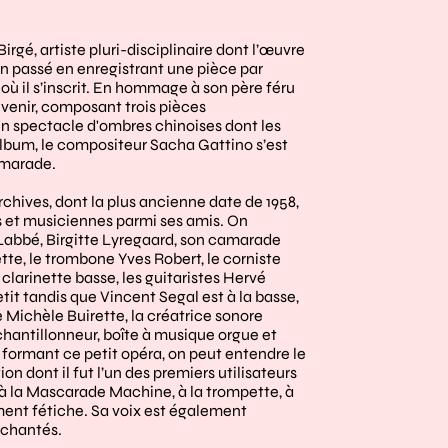
, artiste pluri-disciplinaire dont l’œuvre
on passé en enregistrant une pièce par
 où il s’inscrit. En hommage à son père féru
 venir, composant trois pièces
un spectacle d'ombres chinoises dont les
album, le compositeur Sacha Gattino s’est
amarade.
chives, dont la plus ancienne date de 1958,
 et musiciennes parmi ses amis. On
e Labbé, Birgitte Lyregaard, son camarade
te, le trombone Yves Robert, le corniste
larinette basse, les guitaristes Hervé
tit tandis que Vincent Segal est à la basse,
e Michèle Buirette, la créatrice sonore
ntillonneur, boîte à musique orgue et
s formant ce petit opéra, on peut entendre le
n dont il fut l’un des premiers utilisateurs
 à la Mascarade Machine, à la trompette, à
ument fétiche. Sa voix est également
 chantés.