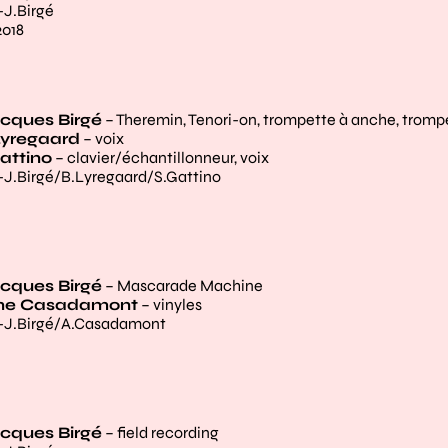
-J.Birgé
2018
externe)
cques Birgé
– Theremin, Tenori-on, trompette à anche, tromp
 Lyregaard
– voix
attino
– clavier/échantillonneur, voix
-J.Birgé/B.Lyregaard/S.Gattino
externe)
cques Birgé
– Mascarade Machine
ne Casadamont
– vinyles
-J.Birgé/A.Casadamont
externe)
cques Birgé
– field recording