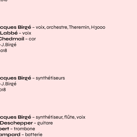
externe)
cques Birgé
– voix, orchestre, Theremin, H3000
 Labbé
– voix
 Chedmail
– cor
-J.Birgé
2018
externe)
cques Birgé
– synthétiseurs
-J.Birgé
018
externe)
cques Birgé
– synthétiseur, flûte, voix
e Deschepper
– guitare
bert
– trombone
hampard
– batterie