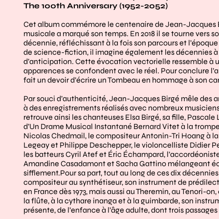
The 100th Anniversary (1952-2052)
Cet album commémore le centenaire de Jean-Jacques Birgé
musicale a marqué son temps. En 2018 il se tourne vers s
décennie, réfléchissant à la fois son parcours et l’époque
de science-fiction, il imagine également les décennies à
d’anticipation. Cette évocation vectorielle ressemble à 
apparences se confondent avec le réel. Pour conclure l’
fait un devoir d’écrire un Tombeau en hommage à son c
Par souci d’authenticité, Jean-Jacques Birgé mêle des ar
à des enregistrements réalisés avec nombreux musiciens
retrouve ainsi les chanteuses Elsa Birgé, sa fille, Pascal
d’Un Drame Musical Instantané Bernard Vitet à la trompet
Nicolas Chedmail, le compositeur Antonin-Tri Hoang à la c
Legeay et Philippe Deschepper, le violoncelliste Didier Pe
les batteurs Cyril Atef et Éric Échampard, l’accordéonist
Amandine Casadamont et Sacha Gattino mélangeant écha
sifflement.Pour sa part, tout au long de ces dix décennie
compositeur au synthétiseur, son instrument de prédilectio
en France dès 1973, mais aussi au Theremin, au Tenori-on,
la flûte, à la cythare inanga et à la guimbarde, son instr
présente, de l’enfance à l’âge adulte, dont trois passages