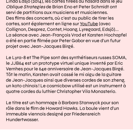
Linda Edsjö (2014), les cartes tirées au hasard dans le jeu
Oblique Strategies
de Brian Eno et Peter Schmidt ont
servi de partitions aux musiciens et musiciennes.
Des films des concerts, où c'est au public de tirer les
cartes, sont également en ligne sur
YouTube
(avec
Collignon, Desprez, Contet, Hoang, Lyregaard, Edsjö)...
La séance avec Jean-François Vrod et Karsten Hochapfel
a été en partie filmée par Peter Gabor en vue d'un futur
projet avec Jean-Jacques Birgé.
Le Lyra-8 et The Pipe sont des synthétiseurs russes SOMA,
le JJB64 est un prototype virtuel unique inventé par Eric
Vernhes pour le 64e anniversaire de Jean-Jacques Birgé.
Tôt le matin, Karsten avait cassé le mi aigu de la guitare
de Jean-Jacques ainsi que diverses cordes de son zheng,
un koto chinois ! Le cosmicbow utilisé est un instrument à
quatre cordes du luthier Christopher Vila Monasterio.
Le titre est un hommage à Barbara Stanwyck pour son
rôle dans le film de Howard Hawks. La boule vient d'un
immeuble viennois designé par Friedensreich
Hundertwasser.