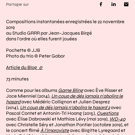
Partager sur
Compositions instantanées enregistrées le 22 novembre
2019
au Studio GRRR par Jean-Jacques Birgé
dans l'ordre où elles furent jouées
Pochette © JJB
Photo du trio © Peter Gabor
Article du Blog
(lien externe)
73 minutes
Comme pour les albums
Game Bling
avec Ève Risser et
Joce Mienniel (2014),
Un coup de dés jamais n'abolira le
hasard
avec Médéric Collignon et Julien Desprez
(2014),
Un coup de dés jamais n'abolira le hasard 2
avec
Pascal Contet et Antonin-Tri Hoang (2015),
Questions
avec Élise Dabrowski et Mathias Lévy (mai 2019),
WD-40
avec Christelle Séry et Jonathan Pontier (octobre 2019), et
le concert filmé
À l'improviste
avec Birgitte Lyregaard et