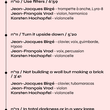
n°10 / Use filters / 6'59
Jean-Jacques Birgé
- trompette à anche, Lyra-8
Jean-François Vrod
- violon, harmonica
Karsten Hochapfel
- violoncelle
n°11 / Turn it upside down / 5'20
Jean-Jacques Birgé
- clavier, voix, guimbarde,
H3000
Jean-François Vrod
- voix, percussion
Karsten Hochapfel
- violoncelle
n°12 / Not building a wall but making a brick
/ 3'41
Jean-Jacques Birgé
- clavier, tubomaracas
Jean-François Vrod
- violon
Karsten Hochapfel
- violoncelle
n°13 / In total darkness or in a very large