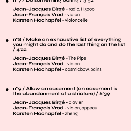
n°7 / Do something boring / 3'52
Jean-Jacques Birgé
- radio, H3000
Jean-François Vrod
- violon
Karsten Hochapfel
- violoncelle
n°8 / Make an exhaustive list of everything
you might do and do the last thing on the list
/ 4'22
Jean-Jacques Birgé
- The Pipe
Jean-François Vrod
- violon
Karsten Hochapfel
- cosmicbow, pains
n°9 / Allow an easement (an easement is
the abandonment of a stricture) / 6'39
Jean-Jacques Birgé
- clavier
Jean-François Vrod
- violon, appeau
Karsten Hochapfel
- zheng