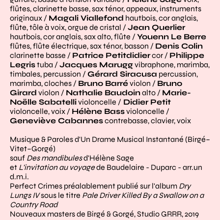
flûtes, clarinette basse, sax ténor, appeaux, instruments
originaux /
Magali Viallefond
hautbois, cor anglais,
flûte, tôle à voix, orgue de cristal /
Jean Querlier
hautbois, cor anglais, sax alto, flûte /
Youenn Le Berre
flûtes, flûte électrique, sax ténor, basson /
Denis Colin
clarinette basse /
Patrice Petitdidier
cor /
Philippe
Legris
tuba /
Jacques Marugg
vibraphone, marimba,
timbales, percussion /
Gérard Siracusa
percussion,
marimba, cloches /
Bruno Barré
violon /
Bruno
Girard
violon /
Nathalie Baudoin
alto /
Marie-
Noëlle Sabatelli
violoncelle /
Didier Petit
violoncelle, voix /
Hélène Bass
violoncelle /
Geneviève Cabannes
contrebasse, clavier, voix
Musique & Paroles d'Un Drame Musical Instantané (Birgé–
Vitet–Gorgé)
sauf
Des mandibules
d'Hélène Sage
et
L'invitation au voyage
de Baudelaire - Duparc - arr.un
d.m.i.
Perfect Crimes préalablement publié sur l'album
Dry
Lungs IV
sous le titre
Pale Driver Killed By a Swallow on a
Country Road
Nouveaux masters de Birgé & Gorgé, Studio GRRR, 2019