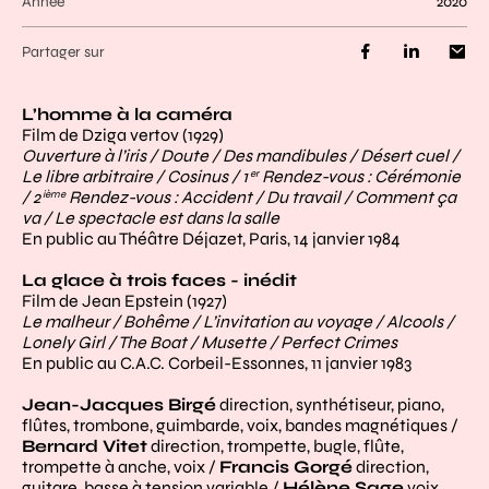
Année
2020
Partager sur
L’homme à la caméra
Film de Dziga vertov (1929)
Ouverture à l’iris / Doute / Des mandibules / Désert cuel /
Le libre arbitraire / Cosinus / 1
Rendez-vous : Cérémonie
er
/ 2
Rendez-vous : Accident / Du travail / Comment ça
ième
va / Le spectacle est dans la salle
En public au Théâtre Déjazet, Paris, 14 janvier 1984
La glace à trois faces - inédit
Film de Jean Epstein (1927)
Le malheur / Bohême / L’invitation au voyage / Alcools /
Lonely Girl / The Boat / Musette / Perfect Crimes
En public au C.A.C. Corbeil-Essonnes, 11 janvier 1983
Jean-Jacques Birgé
direction, synthétiseur, piano,
flûtes, trombone, guimbarde, voix, bandes magnétiques /
Bernard Vitet
direction, trompette, bugle, flûte,
trompette à anche, voix /
Francis Gorgé
direction,
guitare, basse à tension variable /
Hélène Sage
voix,