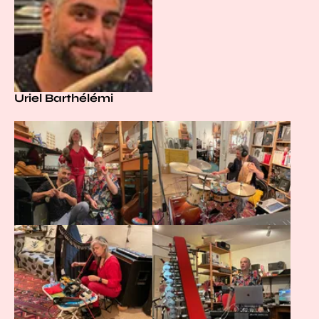
Uriel Barthélémi
Agrandir
Agrandir
Agrandir
Agrandir