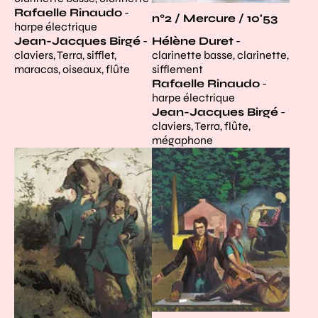
Rafaelle Rinaudo
-
n°2 / Mercure / 10'53
harpe électrique
Jean-Jacques Birgé
-
Hélène Duret
-
claviers, Terra, sifflet,
clarinette basse, clarinette,
maracas, oiseaux, flûte
sifflement
Rafaelle Rinaudo
-
harpe électrique
Jean-Jacques Birgé
-
claviers, Terra, flûte,
mégaphone
Agrandir
Agrandir