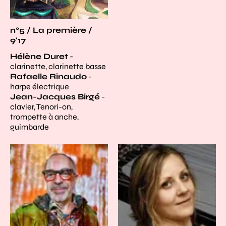
n°5 / La première /
9'17
Hélène Duret
-
clarinette, clarinette basse
Rafaelle Rinaudo
-
harpe électrique
Jean-Jacques Birgé
-
clavier, Tenori-on,
trompette à anche,
guimbarde