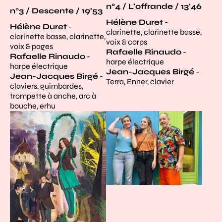
n°4 / L'offrande / 13'46
n°3 / Descente / 19'53
Hélène Duret
-
Hélène Duret
-
clarinette, clarinette basse,
clarinette basse, clarinette,
voix & corps
voix & pages
Rafaelle Rinaudo
-
Rafaelle Rinaudo
-
harpe électrique
harpe électrique
Jean-Jacques Birgé
-
Jean-Jacques Birgé
-
Terra, Enner, clavier
claviers, guimbardes,
trompette à anche, arc à
bouche, erhu
Agrandir
Agrandir