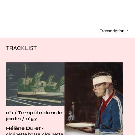
Transcription
TRACKLIST
Agrandir
Agrandir
n°1 / Tempête dans le
jardin / 11'57
Hélène Duret
-
clarinette basse, clarinette