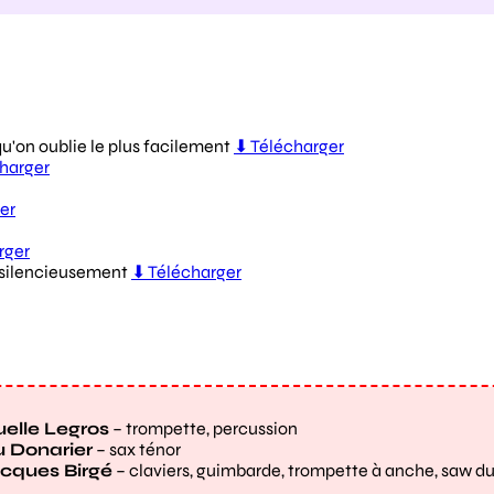
lle Legros
– trompette, percussion
 Donarier
– sax ténor
cques Birgé
– claviers, guimbarde, trompette à anche, saw d