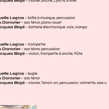
cques Birgé
– clavier, anche, Lyra-8, Enner
lle Legros
– boîte à musique, percussion
 Donarier
– sax ténor, piano-jouet
cques Birgé
– batterie électronique, voix, inanga
lle Legros
– trompette
 Donarier
– sax ténor, percussion
cques Birgé
– violon, trompette à anche, flûte
lle Legros
– bugle
 Donarier
– sax ténor
cques Birgé
– clavier, Tenori-on, percussion, varinette, saw u