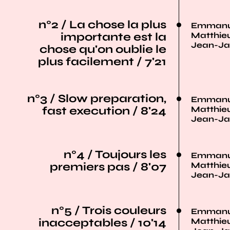
n°2 / La chose la plus
Emmanue
importante est la
Matthieu
Jean-Ja
chose qu'on oublie le
plus facilement / 7'21
n°3 / Slow preparation,
Emmanue
fast execution / 8'24
Matthieu
Jean-Ja
n°4 / Toujours les
Emmanue
premiers pas / 8'07
Matthieu
Jean-Ja
n°5 / Trois couleurs
Emmanue
inacceptables / 10'14
Matthieu