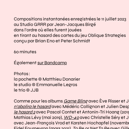
Compositions instantanées enregistrées le 11 juillet 2023
au Studio GRRR par Jean-Jacques Birgé
dans l'ordre où elles furent jouées
en tirant au hasard des cartes du jeu Oblique Strategies
conçu par Brian Eno et Peter Schmidt
60 minutes
Également
sur Bandcamp
Photos :
la pochette © Matthieu Donarier
le studio © Emmanuelle Legros
le trio © JJB
Comme pour les albums
Game Bling
avec Ève Risser et J
n'abolira le hasard
avec Médéric Collignon et Julien Desp
le hasard 2
avec Pascal Contet et Antonin-Tri Hoang (201
Mathias Lévy (mai 2019),
WD-40
avec Christelle Séry et 
avec Jean-François Vrod et Karsten Hochapfel (novembr
Fidel Fourneyron (mars 2021),
To Be or Net To Be
avec Gill