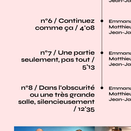
Jean-Ja
n°6 / Continuez
Emmanue
comme ça / 4'08
Matthieu
Jean-Ja
n°7 / Une partie
Emmanue
seulement, pas tout /
Matthieu
Jean-Ja
5'13
n°8 / Dans l'obscurité
Emmanue
ou une très grande
Matthieu
Jean-Ja
salle, silencieusement
/ 12'35
Agrandir
Agrandir