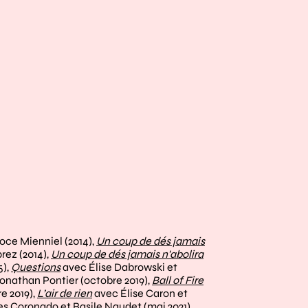
oce Mienniel (2014),
Un coup de dés jamais
rez (2014),
Un coup de dés jamais n'abolira
5),
Questions
avec Élise Dabrowski et
Jonathan Pontier (octobre 2019),
Ball of Fire
e 2019),
L’air de rien
avec Élise Caron et
es Coronado et Basile Naudet (mai 2021),