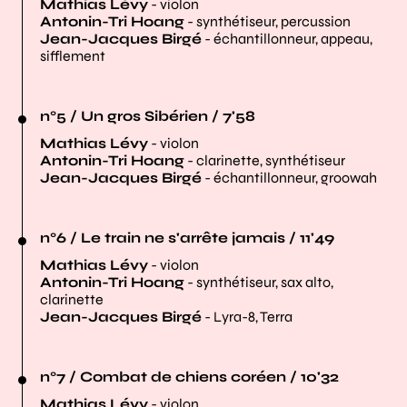
Mathias Lévy
- violon
Antonin-Tri Hoang
- synthétiseur, percussion
Jean-Jacques Birgé
- échantillonneur, appeau,
sifflement
n°5 / Un gros Sibérien / 7'58
Mathias Lévy
- violon
Antonin-Tri Hoang
- clarinette, synthétiseur
Jean-Jacques Birgé
- échantillonneur, groowah
n°6 / Le train ne s'arrête jamais / 11'49
Mathias Lévy
- violon
Antonin-Tri Hoang
- synthétiseur, sax alto,
clarinette
Jean-Jacques Birgé
- Lyra-8, Terra
n°7 / Combat de chiens coréen / 10'32
Mathias Lévy
- violon