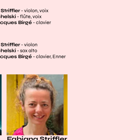
triffler
- violon, voix
helski
- flûte, voix
cques Birgé
- clavier
triffler
- violon
helski
- sax alto
cques Birgé
- clavier, Enner
Fabiana Striffler