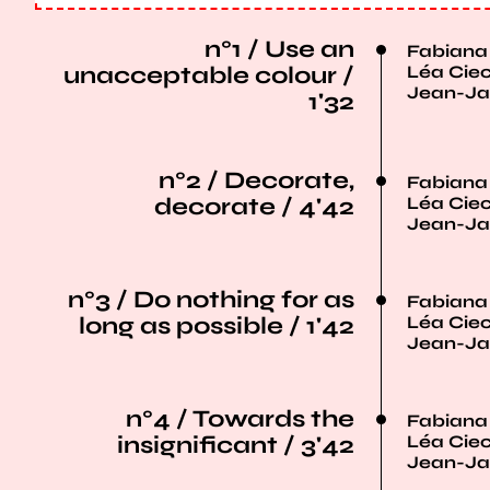
n°1 / Use an
Fabiana S
unacceptable colour /
Léa Ciec
Jean-Ja
1'32
n°2 / Decorate,
Fabiana S
decorate / 4'42
Léa Ciec
Jean-Ja
n°3 / Do nothing for as
Fabiana S
long as possible / 1'42
Léa Ciec
Jean-Ja
n°4 / Towards the
Fabiana S
insignificant / 3'42
Léa Ciec
Jean-Ja