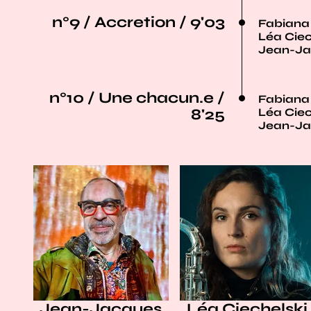
n°9 / Accretion / 9'03
Fabiana S
Léa Ciec
Jean-Ja
n°10 / Une chacun.e /
Fabiana S
8'25
Léa Ciec
Jean-Ja
Jean-Jacques
Léa Ciechelski