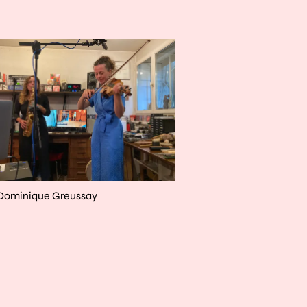
randir
its réservés :
Dominique Greussay