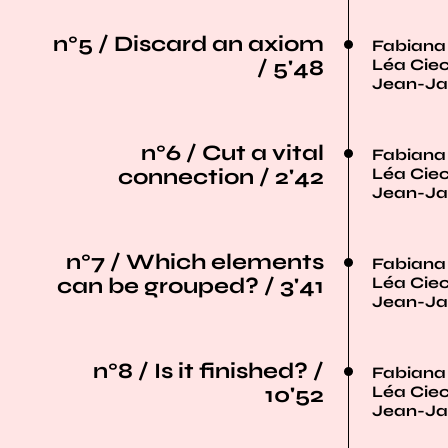
n°5 / Discard an axiom
Fabiana S
/ 5'48
Léa Ciec
Jean-Ja
n°6 / Cut a vital
Fabiana S
connection / 2'42
Léa Ciec
Jean-Ja
n°7 / Which elements
Fabiana S
can be grouped? / 3'41
Léa Ciec
Jean-Ja
n°8 / Is it finished? /
Fabiana S
10'52
Léa Ciec
Jean-Ja