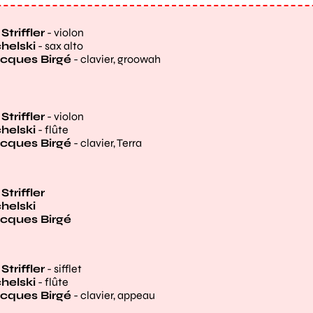
triffler
- violon
helski
- sax alto
cques Birgé
- clavier, groowah
triffler
- violon
helski
- flûte
cques Birgé
- clavier, Terra
triffler
helski
cques Birgé
triffler
- sifflet
helski
- flûte
cques Birgé
- clavier, appeau