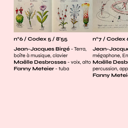
n°7 / Codex 6
n°6 / Codex 5 / 8'55
Jean-Jacque
Jean-Jacques Birgé
- Terra,
mégaphone, En
boîte à musique, clavier
Maëlle Desb
Maëlle Desbrosses
- voix, alto
percussion, app
Fanny Meteier
- tuba
Fanny Metei