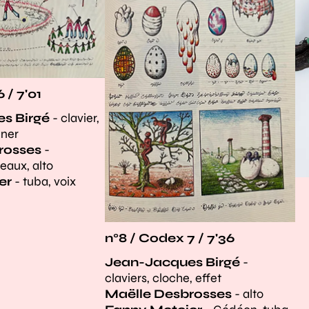
 / 7'01
s Birgé
- clavier,
ner
rosses
-
eaux, alto
er
- tuba, voix
n°8 / Codex 7 / 7'36
Jean-Jacques Birgé
-
claviers, cloche, effet
Maëlle Desbrosses
- alto