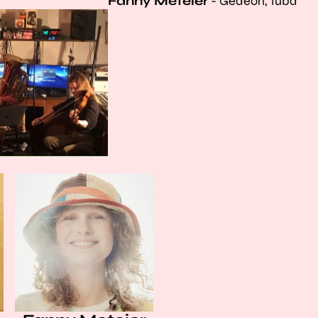
Fanny Meteier
- Gédéon, tuba