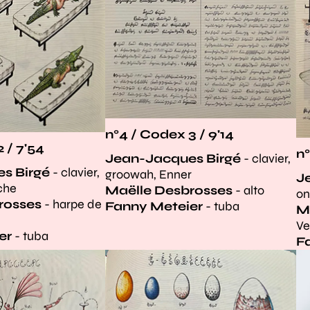
n°4 / Codex 3 / 9'14
 / 7'54
n°
Jean-Jacques Birgé
- clavier,
s Birgé
- clavier,
groowah, Enner
J
che
Maëlle Desbrosses
- alto
on
rosses
- harpe de
Fanny Meteier
- tuba
M
Ve
er
- tuba
F
Agrandir
Ag