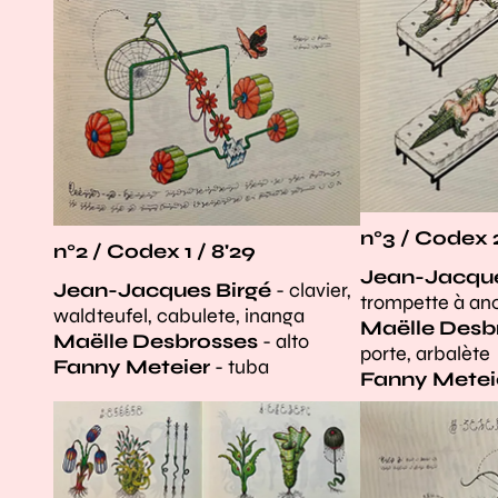
n°3 / Codex 2
n°2 / Codex 1 / 8'29
Jean-Jacque
Jean-Jacques Birgé
- clavier,
trompette à an
waldteufel, cabulete, inanga
Maëlle Desb
Maëlle Desbrosses
- alto
porte, arbalète
Fanny Meteier
- tuba
Fanny Metei
Agrandir
Agrandir