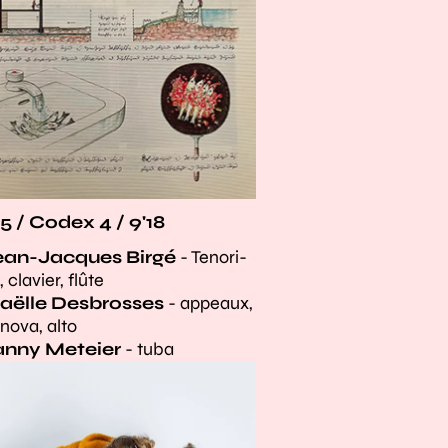
5 / Codex 4 / 9'18
ean-Jacques Birgé
- Tenori-
, clavier, flûte
aëlle Desbrosses
- appeaux,
nova, alto
anny Meteier
- tuba
randir