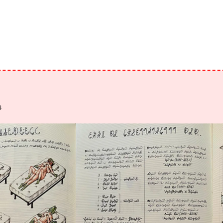
s
Agrandir
Ag