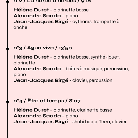
n°2 / La harpe d'herbes / 9'16
Hélène Duret
– clarinette basse
Alexandre Saada
– piano
Jean-Jacques Birgé
- cythares, trompette à
anche
n°3 / Agua viva / 13'50
Hélène Duret
– clarinette basse, synthé-jouet,
clarinette
Alexandre Saada
– boîtes à musique, percussion,
piano
Jean-Jacques Birgé
- clavier, percussion
n°4 / Être et temps / 8'07
Hélène Duret
– clarinette, clarinette basse
Alexandre Saada
– piano
Jean-Jacques Birgé
- shahi baaja, Terra, clavier