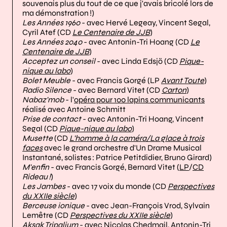
souvenais plus du tout de ce que j'avais bricolé lors de
ma démonstration !)
Les Années 1960
- avec Hervé Legeay, Vincent Segal,
Cyril Atef (CD
Le Centenaire de JJB
)
Les Années 2040
- avec Antonin-Tri Hoang (CD
Le
Centenaire de JJB
)
Acceptez un conseil
- avec Linda Edsjö (CD
Pique-
nique au labo
)
Bolet Meuble
- avec Francis Gorgé (LP
Avant Toute
)
Radio Silence
- avec Bernard Vitet (CD
Carton
)
Nabaz'mob
- l'
opéra pour 100 lapins communicants
réalisé avec Antoine Schmitt
Prise de contact
- avec Antonin-Tri Hoang, Vincent
Segal (CD
Pique-nique au labo
)
Musette
(CD
L'homme à la caméra/La glace à trois
faces
avec le grand orchestre d'Un Drame Musical
Instantané, solistes : Patrice Petitdidier, Bruno Girard)
M'enfin
- avec Francis Gorgé, Bernard Vitet (
LP
/
CD
Rideau !
)
Les Jambes
- avec 17 voix du monde (CD
Perspectives
du XXIIe siècle
)
Berceuse ionique
- avec Jean-François Vrod, Sylvain
Lemêtre (CD
Perspectives du XXIIe siècle
)
Aksak Tripalium
- avec Nicolas Chedmail, Antonin-Tri