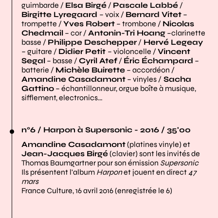
guimbarde /
Elsa Birgé
/
Pascale Labbé
/
Birgitte Lyregaard
– voix /
Bernard Vitet
–
trompette /
Yves Robert
– trombone /
Nicolas
Chedmail
– cor /
Antonin-Tri Hoang
–clarinette
basse /
Philippe Deschepper
/
Hervé Legeay
– guitare /
Didier Petit
– violoncelle /
Vincent
Segal
– basse /
Cyril Atef
/
Éric Échampard
–
batterie /
Michèle Buirette
– accordéon /
Amandine Casadamont
– vinyles /
Sacha
Gattino
– échantillonneur, orgue boîte à musique,
sifflement, electronics…
n°6 / Harpon à Supersonic - 2016 / 35'00
Amandine Casadamont
(platines vinyle) et
Jean-Jacques Birgé
(clavier) sont les invités de
Thomas Baumgartner pour son émission
Supersonic
Ils présentent l'album
Harpon
et jouent en direct
47
mars
France Culture, 16 avril 2016 (enregistrée le 6)