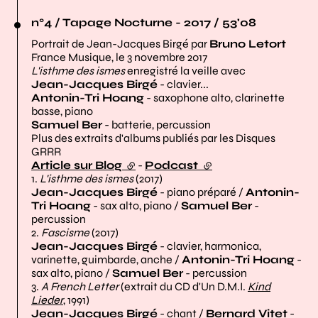
n°4 / Tapage Nocturne - 2017 / 53'08
Portrait de Jean-Jacques Birgé par
Bruno Letort
France Musique, le 3 novembre 2017
L'isthme des ismes
enregistré la veille avec
Jean-Jacques Birgé
- clavier...
Antonin-Tri Hoang
- saxophone alto, clarinette
basse, piano
Samuel Ber
- batterie, percussion
Plus des extraits d'albums publiés par les Disques
GRRR
Article sur Blog
(lien externe)
-
Podcast
(lien externe)
1.
L'isthme des ismes
(2017)
Jean-Jacques Birgé
- piano préparé /
Antonin-
Tri Hoang
- sax alto, piano /
Samuel Ber
-
percussion
2.
Fascisme
(2017)
Jean-Jacques Birgé
- clavier, harmonica,
varinette, guimbarde, anche /
Antonin-Tri Hoang
-
sax alto, piano /
Samuel Ber
- percussion
3.
A French Letter
(extrait du CD d'Un D.M.I.
Kind
Lieder
, 1991)
Jean-Jacques Birgé
- chant /
Bernard Vitet
-