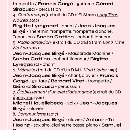
trompette /
Francis Gorgé
- guitare /
Gérard
Siracusa
- percussion
4.
Contretemps
(extrait du CD d'El Strøm
Long Time
No Sea
, 2012)
Birgitte Lyregaard
- chant /
Jean-Jacques
Birgé
- Theremin, trompette, trompette à anche,
Tenori-on /
Sacha Gattino
- échantillonneur
5.
Radio Sandwich
(extrait du CD d'El Strøm
Long Time
No Sea
, 2012)
Jean-Jacques Birgé
- Mascarade Machine /
Sacha Gattino
- échantillonneur /
Birgitte
Lyregaard
- chant
6.
Mémé
(extrait du CD d'Un D.M.I.
Kind Lieder
, 1991)
Jean-Jacques Birgé
- chant, clavier /
Francis
Gorgé
- guitare /
Bernard Vitet
- trompette /
Gérard Siracusa
- percussion
7.
Établissement d'un ciel d'alternance
(extrait du
CD
éponyme
, 1996)
Michel Houellebecq
- voix /
Jean-Jacques
Birgé
- clavier
8.
Communisme
(2017)
Jean-Jacques Birgé
- clavier /
Antonin-Tri
Hoang
- sax alto, clarinette basse, piano /
Samuel