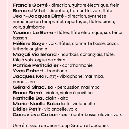
Francis Gorgé
- direction, guitare électrique, frein
Bernard Vitet
- direction, trompette, voix, flûte
Jean-Jacques Birgé
- direction, synthèse
numérique en temps réel, reportages, flûtes, piano,
voix, guimbarde
Youenn Le Berre
- flûtes, flûte électrique, sax ténor,
basson
Hélène Sage
- voix, flûtes, clarinette basse, bazar,
lutherie originale
Magali Viallefond
- hautbois, cor anglais, flûte,
tôle à voix, orgue de cristal
Patrice Petitdidier
- cor d'harmonie
Yves Robert
- trombone
Jacques Marugg
- vibraphone, marimba,
percussion
Gérard Siracusa
- percussion, marimba
Bruno Barré
- violon, violon à pavillon
Nathalie Baudoin
- alto
Marie-Noëlle Sabatelli
- violoncelle
Didier Petit
- violoncelle, voix
Geneviève Cabannes
- contrebasse, clavier, voix
Une émission de Jean-Loup Graton et Jacques