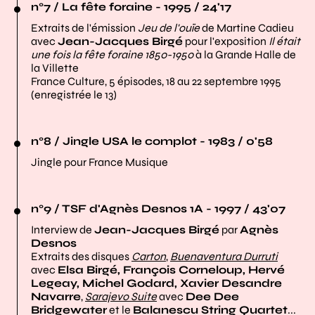
n°7 / La fête foraine - 1995 / 24'17
Extraits de l'émission
Jeu de l'ouïe
de Martine Cadieu
avec
Jean-Jacques Birgé
pour l'exposition
Il était
une fois la fête foraine 1850-1950
à la Grande Halle de
la Villette
France Culture, 5 épisodes, 18 au 22 septembre 1995
(enregistrée le 13)
n°8 / Jingle USA le complot - 1983 / 0'58
Jingle pour France Musique
n°9 / TSF d'Agnès Desnos 1A - 1997 / 43'07
Interview de
Jean-Jacques Birgé
par
Agnès
Desnos
Extraits des disques
Carton
,
Buenaventura Durruti
avec
Elsa Birgé, François Corneloup, Hervé
Legeay, Michel Godard, Xavier Desandre
Navarre
,
Sarajevo Suite
avec
Dee Dee
Bridgewater
et le
Balanescu String Quartet
...