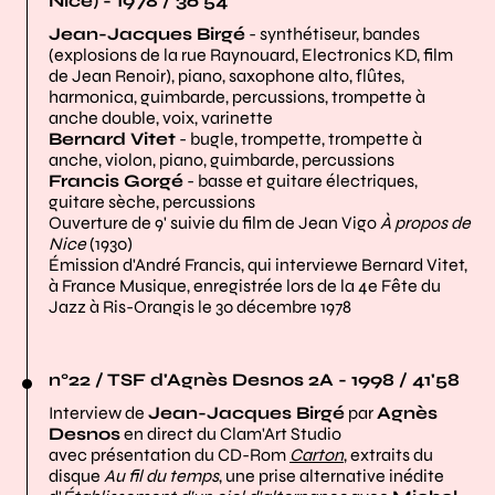
Nice) - 1978 / 36'54
Jean-Jacques Birgé
- synthétiseur, bandes
(explosions de la rue Raynouard, Electronics KD, film
de Jean Renoir), piano, saxophone alto, flûtes,
harmonica, guimbarde, percussions, trompette à
anche double, voix, varinette
Bernard Vitet
- bugle, trompette, trompette à
anche, violon, piano, guimbarde, percussions
Francis Gorgé
- basse et guitare électriques,
guitare sèche, percussions
Ouverture de 9' suivie du film de Jean Vigo
À propos de
Nice
(1930)
Émission d'André Francis, qui interviewe Bernard Vitet,
à France Musique, enregistrée lors de la 4e Fête du
Jazz à Ris-Orangis le 30 décembre 1978
n°22 / TSF d'Agnès Desnos 2A - 1998 / 41'58
Interview de
Jean-Jacques Birgé
par
Agnès
Desnos
en direct du Clam'Art Studio
avec présentation du CD-Rom
Carton
, extraits du
disque
Au fil du temps
, une prise alternative inédite