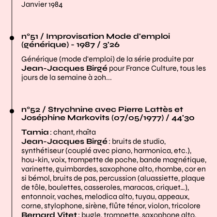
Janvier 1984
n°51 / Improvisation Mode d'emploi
(générique) - 1987 / 3'26
Générique (mode d'emploi) de la série produite par
Jean-Jacques Birgé
pour France Culture, tous les
jours de la semaine à 20h...
n°52 / Strychnine avec Pierre Lattès et
Joséphine Markovits (07/05/1977) / 44'30
Tamia
: chant, rhaïta
Jean-Jacques Birgé
: bruits de studio,
synthétiseur (couplé avec piano, harmonica, etc.),
hou-kin, voix, trompette de poche, bande magnétique,
varinette, guimbardes, saxophone alto, rhombe, cor en
si bémol, bruits de pas, percussion (aluassiette, plaque
de tôle, boulettes, casseroles, maracas, criquet…),
entonnoir, vaches, melodica alto, tuyau, appeaux,
corne, stylophone, sirène, flûte ténor, violon, tricolore
Bernard Vitet
: bugle, trompette, saxophone alto,