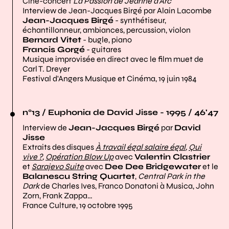
Ciné-concert
La Passion de Jeanne d'Arc
Interview de Jean-Jacques Birgé par Alain Lacombe
Jean-Jacques Birgé
- synthétiseur,
échantillonneur, ambiances, percussion, violon
Bernard Vitet
- bugle, piano
Francis Gorgé
- guitares
Musique improvisée en direct avec le film muet de
Carl T. Dreyer
Festival d'Angers Musique et Cinéma, 19 juin 1984
n°13 / Euphonia de David Jisse - 1995 / 46'47
Interview de
Jean-Jacques Birgé
par
David
Jisse
Extraits des disques
À travail égal salaire égal
,
Qui
vive ?
,
Opération Blow Up
avec
Valentin Clastrier
et
Sarajevo Suite
avec
Dee Dee Bridgewater
et le
Balanescu String Quartet
,
Central Park in the
Dark
de Charles Ives, Franco Donatoni à Musica, John
Zorn, Frank Zappa…
France Culture, 19 octobre 1995