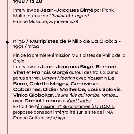
1988 / 12'48
Interview de
Jean-Jacques Birgé
par Frank
Mallet autour de
L'hallali
et
L'argent
France Musique, 29 janvier 1988
n°36 / Multipistes de Philip de La Croix 2 -
1991 / 11'20
Fin de la première émission Multipistes de Philip de la
Croix
Interview de
Jean-Jacques Birgé, Bernard
Vitet
et
Francis Gorgé
autour des trois albums
parus en 1991,
Urgent Meeting
avec
Youenn Le
Berre, Colette Magny, Geneviève
Cabannes, Didier Malherbe, Louis Sclavis,
Vinko Globokar
,
Jeune fille qui tombe, tombe
…
avec
Daniel Laloux
et
Kind Lieder
...
Extrait de l'
émission n°186 consacrée à Un D.M.I.,
proposée dans son intégralité sur le site de l'INA
France Culture, 16/11/1991