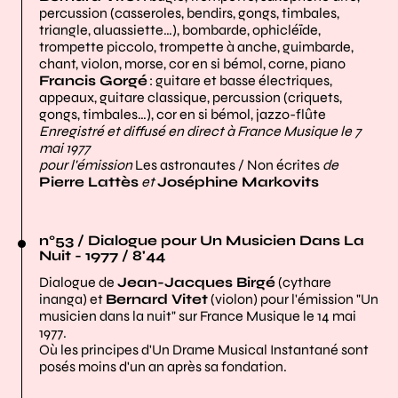
percussion (casseroles, bendirs, gongs, timbales,
triangle, aluassiette…), bombarde, ophicléïde,
trompette piccolo, trompette à anche, guimbarde,
chant, violon, morse, cor en si bémol, corne, piano
Francis Gorgé
: guitare et basse électriques,
appeaux, guitare classique, percussion (criquets,
gongs, timbales…), cor en si bémol, jazzo-flûte
Enregistré et diffusé en direct à France Musique le 7
mai 1977
pour l'émission
Les astronautes / Non écrites
de
Pierre Lattès
et
Joséphine Markovits
n°53 / Dialogue pour Un Musicien Dans La
Nuit - 1977 / 8'44
Dialogue de
Jean-Jacques Birgé
(cythare
inanga) et
Bernard Vitet
(violon) pour l'émission "Un
musicien dans la nuit" sur France Musique le 14 mai
1977.
Où les principes d'Un Drame Musical Instantané sont
posés moins d'un an après sa fondation.