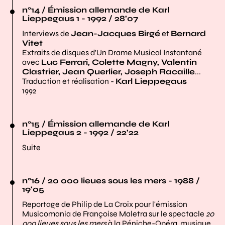
n°14 / Émission allemande de Karl
Lieppegaus 1 - 1992 / 28'07
Interviews de
Jean-Jacques Birgé
et
Bernard
Vitet
Extraits de disques d'Un Drame Musical Instantané
avec
Luc Ferrari, Colette Magny, Valentin
Clastrier, Jean Querlier, Joseph Racaille
...
Traduction et réalisation -
Karl Lieppegaus
1992
n°15 / Émission allemande de Karl
Lieppegaus 2 - 1992 / 22'22
Suite
n°16 / 20 000 lieues sous les mers - 1988 /
19'05
Reportage de Philip de La Croix pour l'émission
Musicomania de Françoise Maletra sur le spectacle
20
000 lieues sous les mers
à la Péniche-Opéra, musique