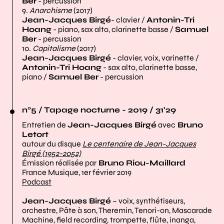
Ber
- percussion
9.
Anarchisme
(2017)
Jean-Jacques Birgé
- clavier /
Antonin-Tri
Hoang
- piano, sax alto, clarinette basse /
Samuel
Ber
- percussion
10.
Capitalisme
(2017)
Jean-Jacques Birgé
- clavier, voix, varinette /
Antonin-Tri Hoang
- sax alto, clarinette basse,
piano /
Samuel Ber
- percussion
n°5 / Tapage nocturne - 2019 / 31'29
Entretien de
Jean-Jacques Birgé
avec
Bruno
Letort
autour du disque
Le centenaire de Jean-Jacques
Birgé (1952-2052)
Émission réalisée par
Bruno Riou-Maillard
France Musique, 1er février 2019
Podcast
Jean-Jacques Birgé
– voix, synthétiseurs,
orchestre, Pâte à son, Theremin, Tenori-on, Mascarade
Machine, field recording, trompette, flûte, inanga,