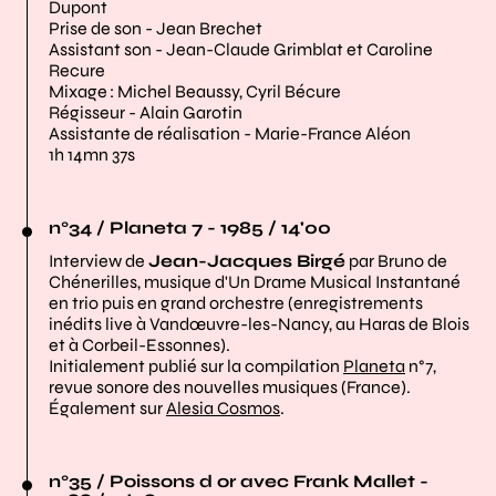
Dupont
Prise de son - Jean Brechet
Assistant son - Jean-Claude Grimblat et Caroline
Recure
Mixage : Michel Beaussy, Cyril Bécure
Régisseur - Alain Garotin
Assistante de réalisation - Marie-France Aléon
1h 14mn 37s
n°34 / Planeta 7 - 1985 / 14'00
Interview de
Jean-Jacques Birgé
par Bruno de
Chénerilles, musique d'Un Drame Musical Instantané
en trio puis en grand orchestre (enregistrements
inédits live à Vandœuvre-les-Nancy, au Haras de Blois
et à Corbeil-Essonnes).
Initialement publié sur la compilation
Planeta
n°7,
revue sonore des nouvelles musiques (France).
Également sur
Alesia Cosmos
.
n°35 / Poissons d or avec Frank Mallet -