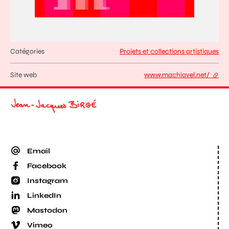
Catégories
Projets et collections artistiques
Site web
www.machiavel.net/
- lien
Email
Facebook
Instagram
LinkedIn
Mastodon
Vimeo