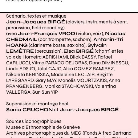
Scénario, textes et musique
Jean-Jacques BIRGÉ
(claviers, instruments à vent,
percussion, field recording)
avec
Jean-François VROD
(violon, voix),
Nicolas
CHEDMAIL
(cor, trompette, saxhorn),
Antonin-Tri
HOANG
(clarinette basse, sax alto),
Sylvain
LEMÊTRE
(percussion),
Elsa BIRGÉ
(chant) et les
voix de Homeira ABRISHAMI, Blick BASSY, Rafael
CARLUCCI, Vilma PARADO DEJORAS, Dana DIMINESCU,
Linda EDSJÖ, Jalal GAJO, Alba GOMEZ RAMIREZ,
Nikoleta KERINSKA, Madeleine LECLAIR, Birgitte
LYREGAARD, Gary MAY, Manolis MOURTZAKIS, Anna
PRANGENBERG, Monika STACHOWSKI, Valentina
VALLERGA, Sun Sun YIP
Supervision et montage final
Sonia CRUCHON
et
Jean-Jacques BIRGÉ
Sources iconographiques
Musée d'Ethnographie de Genève
Archives photographiques du MEG (Fonds Alfred Bertrand