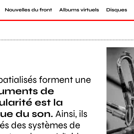
Nouvelles du front
Albums virtuels
Disques
Agrandir
patialisés forment une
truments de
larité est la
que du son.
Ainsi, ils
fiés des systèmes de