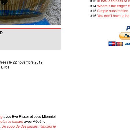
#13
In total darkness or i
#14
Where’s the edge? W
#15
Simple substraction
#16
You don’t have to b
OD
strées le 22 novembre 2019
 Birgé
ng
avec Ève Risser et Joce Mienniel
olira le hasard
avec Médéric
,
Un coup de dés jamais n'abolira le