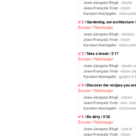
Jean-Jacques Birgé
- clavier
Jean-François Vrod
- violon
Karsten Hochapfel
- violoncell
n°2
/ Gardening, not architecture /
Écouter
/
Télécharger
Jean-Jacques Birgé
- claviers,
Jean-François Vrod
- violon
Karsten Hochapfel
- violoncell
n°3
/ Take a break / 3'17
Écouter
/
Télécharger
Jean-Jacques Birgé
- clavier,
Jean-François Vrod
- violon, k
Karsten Hochapfel
- guitare à 
n°4
/ Discover the recipes you ar
Écouter
/
Télécharger
Jean-Jacques Birgé
- clavier
Jean-François Vrod
- voix, viol
Karsten Hochapfel
- violoncell
n°5
/ Be dirty / 3'30
Écouter
/
Télécharger
Jean-Jacques Birgé
- Lyra-8
Jean-François Vrod
- violon