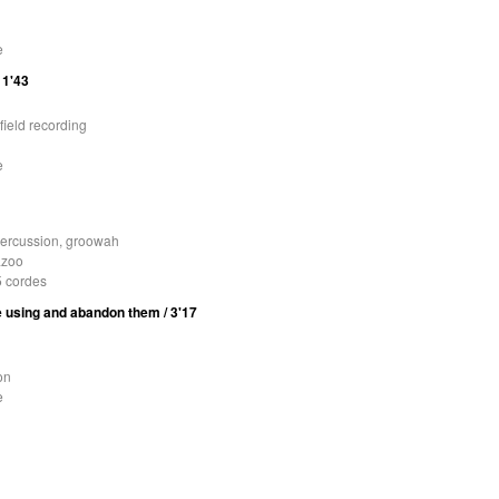
e
 1'43
 field recording
e
 percussion, groowah
azoo
5 cordes
e using and abandon them / 3'17
on
e