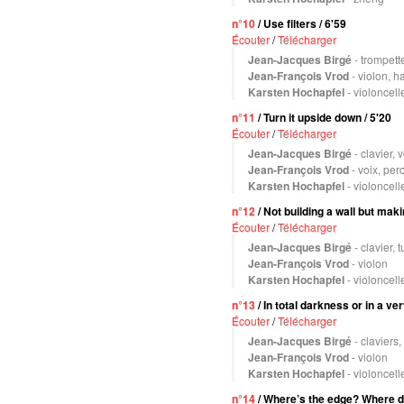
n°10
/ Use filters / 6'59
Écouter
/
Télécharger
Jean-Jacques Birgé
- trompett
Jean-François Vrod
- violon, 
Karsten Hochapfel
- violoncell
n°11
/ Turn it upside down / 5'20
Écouter
/
Télécharger
Jean-Jacques Birgé
- clavier,
Jean-François Vrod
- voix, per
Karsten Hochapfel
- violoncell
n°12
/ Not building a wall but maki
Écouter
/
Télécharger
Jean-Jacques Birgé
- clavier,
Jean-François Vrod
- violon
Karsten Hochapfel
- violoncell
n°13
/ In total darkness or in a ve
Écouter
/
Télécharger
Jean-Jacques Birgé
- claviers,
Jean-François Vrod
- violon
Karsten Hochapfel
- violoncell
n°14
/ Where’s the edge? Where do