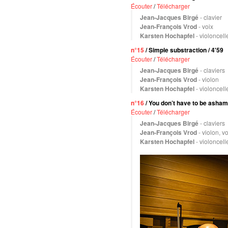
Écouter
/
Télécharger
Jean-Jacques Birgé
- clavier
Jean-François Vrod
- voix
Karsten Hochapfel
- violoncell
n°15
/ Simple substraction / 4'59
Écouter
/
Télécharger
Jean-Jacques Birgé
- claviers
Jean-François Vrod
- violon
Karsten Hochapfel
- violoncell
n°16
/ You don’t have to be asham
Écouter
/
Télécharger
Jean-Jacques Birgé
- claviers
Jean-François Vrod
- violon, vo
Karsten Hochapfel
- violoncell