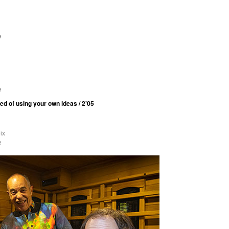
e
e
ed of using your own ideas / 2'05
ix
e