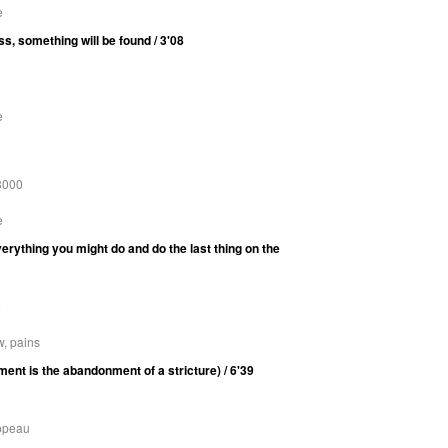
e
ss, something will be found / 3'08
e
3000
e
verything you might do and do the last thing on the
e
, pains
ent is the abandonment of a stricture) / 6'39
appeau