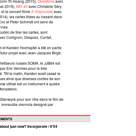
onin-Tri Hoang (2015),
Questions
avec
mai 2019),
WD-40
avec Christelle Séry
 et le concert filmé
À l'improviste
avec
2014), les cartes tirées au hasard dans
no et Peter Schmidt ont servi de
ennes.
ublic de tirer les cartes, sont
vec Collignon, Desprez, Contet,
 et Karsten Hochapfel a été en partie
 futur projet avec Jean-Jacques Birgé.
thétiseurs russes SOMA, le JJB64 est
 par Eric Vernhes pour le 64e
 Tôt le matin, Karsten avait cassé le
ues ainsi que diverses cordes de son
ow utilisé est un instrument à quatre
Monasterio.
Stanwyck pour son rôle dans le film de
n immeuble viennois designé par
GEMENTS
 about just now? Incorporate / 6'04