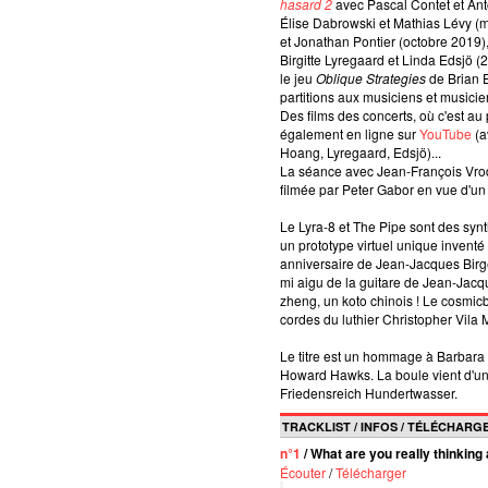
hasard 2
avec Pascal Contet et Ant
Élise Dabrowski et Mathias Lévy (
et Jonathan Pontier (octobre 2019),
Birgitte Lyregaard et Linda Edsjö (
le jeu
Oblique Strategies
de Brian E
partitions aux musiciens et musici
Des films des concerts, où c'est au p
également en ligne sur
YouTube
(a
Hoang, Lyregaard, Edsjö)...
La séance avec Jean-François Vrod
filmée par Peter Gabor en vue d'un
Le Lyra-8 et The Pipe sont des syn
un prototype virtuel unique inventé
anniversaire de Jean-Jacques Birgé.
mi aigu de la guitare de Jean-Jacq
zheng, un koto chinois ! Le cosmicb
cordes du luthier Christopher Vila 
Le titre est un hommage à Barbara 
Howard Hawks. La boule vient d'u
Friedensreich Hundertwasser.
TRACKLIST / INFOS / TÉLÉCHAR
n°1
/ What are you really thinking
Écouter
/
Télécharger