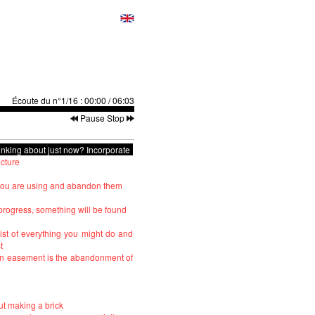
Écoute du n°1/16
:
00:00
/
06:03
Pause
Stop
inking about just now? Incorporate
ecture
 you are using and abandon them
progress, something will be found
ist of everything you might do and
t
n easement is the abandonment of
ut making a brick