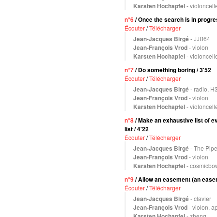
Karsten Hochapfel
- violoncell
n°6
/ Once the search is in progre
Écouter
/
Télécharger
Jean-Jacques Birgé
- JJB64
Jean-François Vrod
- violon
Karsten Hochapfel
- violoncell
n°7
/ Do something boring / 3'52
Écouter
/
Télécharger
Jean-Jacques Birgé
- radio, H
Jean-François Vrod
- violon
Karsten Hochapfel
- violoncell
n°8
/ Make an exhaustive list of e
list / 4'22
Écouter
/
Télécharger
Jean-Jacques Birgé
- The Pip
Jean-François Vrod
- violon
Karsten Hochapfel
- cosmicbow
n°9
/ Allow an easement (an easem
Écouter
/
Télécharger
Jean-Jacques Birgé
- clavier
Jean-François Vrod
- violon, 
Karsten Hochapfel
- zheng