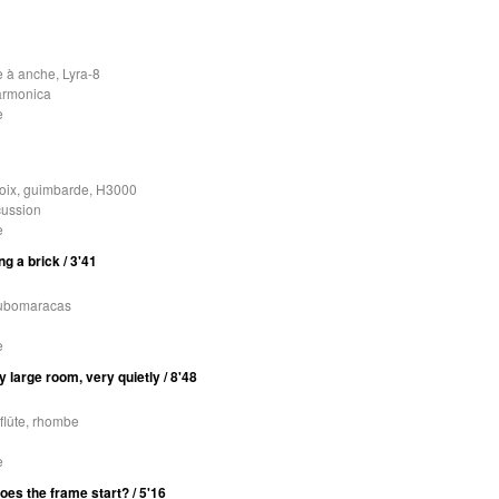
e à anche, Lyra-8
harmonica
e
 voix, guimbarde, H3000
cussion
e
ng a brick / 3'41
 tubomaracas
e
ry large room, very quietly / 8'48
 flûte, rhombe
e
es the frame start? / 5'16