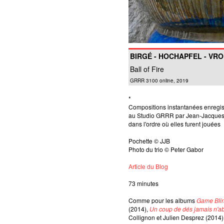
BIRGÉ - HOCHAPFEL - VR
Ball of Fire
GRRR 3100 online, 2019
*
Compositions instantanées enregi
au Studio GRRR par Jean-Jacques
dans l'ordre où elles furent jouées
Pochette © JJB
Photo du trio © Peter Gabor
Article du Blog
73 minutes
Comme pour les albums
Game Bli
(2014),
Un coup de dés jamais n'ab
Collignon et Julien Desprez (2014)