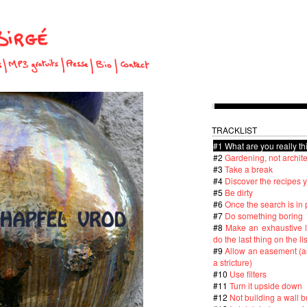
TRACKLIST
#1
What are you really th
#2
Gardening, not archit
#3
Take a break
#4
Discover the recipes
#5
Be dirty
#6
Once the search is in 
#7
Do something boring
#8
Make an exhaustive l
do the last thing on the lis
#9
Allow an easement (a
a stricture)
#10
Use filters
#11
Turn it upside down
#12
Not building a wall b