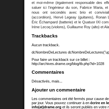
et moi-même (également responsable des effe
saluer ici l'ingénieur du son, Fabrice Maria, et
nous ont secondés avec brio et conviviali
(accordéon), Hervé Legeay (guitares), Ronan Le
Éric Échampard (batterie) et le Quatuor IXI co
Irène Lecoq (violons), Guillaume Roy (alto) et Ala
Trackbacks
Aucun trackback.
dcNombreDeLectures dcNombreDeLectures("upd
Pour faire un trackback sur ce billet :
http://archives.drame.org/blog/tb.php?id=1028
Commentaires
Désactivés, mais...
Ajouter un commentaire
Les commentaires ont été fermés pour cause d
par jour. Vous pouvez continuer à en
écrire en l
info(at)drame.org
et ils seront publiés en votr