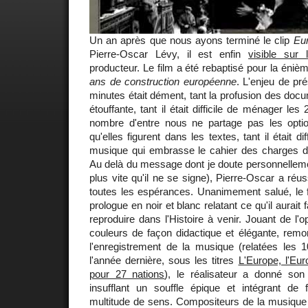
Un an après que nous ayons terminé le clip
Eu
Pierre-Oscar Lévy, il est enfin
visible sur
producteur. Le film a été rebaptisé pour la énièm
ans de construction européenne
. L'enjeu de pr
minutes était dément, tant la profusion des docu
étouffante, tant il était difficile de ménager l
nombre d'entre nous ne partage pas les opti
qu'elles figurent dans les textes, tant il était d
musique qui embrasse le cahier des charges d
Au delà du message dont je doute personnellemen
plus vite qu'il ne se signe), Pierre-Oscar a réu
toutes les espérances. Unanimement salué, le fi
prologue en noir et blanc relatant ce qu'il aurait f
reproduire dans l'Histoire à venir. Jouant de l'op
couleurs de façon didactique et élégante, remo
l'enregistrement de la musique (relatées les 10 
l'année dernière, sous les titres
L'Europe, l'Eur
pour 27 nations
), le réalisateur a donné son
insufflant un souffle épique et intégrant de
multitude de sens. Compositeurs de la musique o